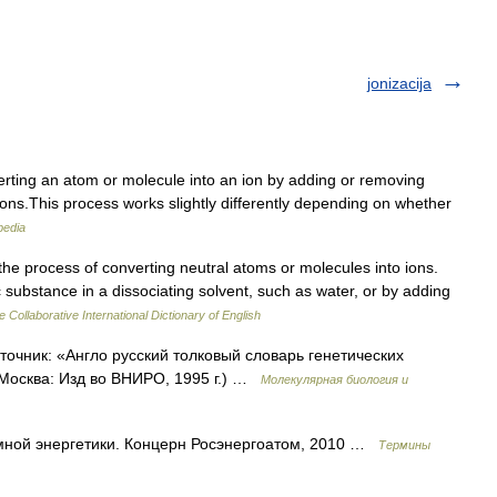
jonizacija
erting an atom or molecule into an ion by adding or removing
ions.This process works slightly differently depending on whether
pedia
 the process of converting neutral atoms or molecules into ions.
substance in a dissociating solvent, such as water, or by adding
e Collaborative International Dictionary of English
сточник: «Англо русский толковый словарь генетических
 Москва: Изд во ВНИРО, 1995 г.) …
Молекулярная биология и
ной энергетики. Концерн Росэнергоатом, 2010 …
Термины