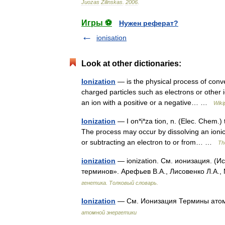
Juozas
Žilinskas
.
2006
.
Игры ⚽
Нужен реферат?
ionisation
Look at other dictionaries:
Ionization
— is the physical process of conv
charged particles such as electrons or other 
an ion with a positive or a negative… …
Wiki
Ionization
— I on*i*za tion, n. (Elec. Chem.)
The process may occur by dissolving an ionic 
or subtracting an electron to or from… …
Th
ionization
— ionization. См. ионизация. (И
терминов». Арефьев В.А., Лисовенко Л.А.,
генетика. Толковый словарь.
Ionization
— См. Ионизация Термины атом
атомной энергетики