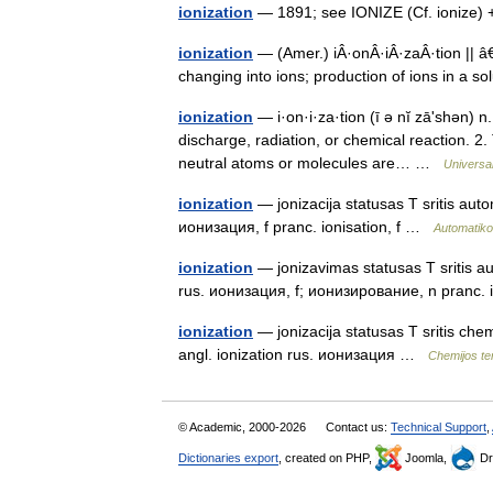
ionization
— 1891; see IONIZE (Cf. ionize)
ionization
— (Amer.) iÂ·onÂ·iÂ·zaÂ·tion || 
changing into ions; production of ions in a s
ionization
— i·on·i·za·tion (ī ə nĭ zāʹshən) n.
discharge, radiation, or chemical reaction. 2. 
neutral atoms or molecules are… …
Universa
ionization
— jonizacija statusas T sritis autom
ионизация, f pranc. ionisation, f …
Automatiko
ionization
— jonizavimas statusas T sritis aut
rus. ионизация, f; ионизирование, n pranc. 
ionization
— jonizacija statusas T sritis chem
angl. ionization rus. ионизация …
Chemijos te
© Academic, 2000-2026
Contact us:
Technical Support
,
Dictionaries export
, created on PHP,
Joomla,
Dr