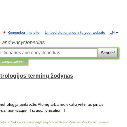
Remember this site
Embed dictionaries into your website
EN
s and Encyclopedias
Search!
Interpretations
trologijos terminų žodynas
metrologija
apibrėžtis
Atomų
arba
molekulių
virtimas
jonais
.
rus
.
ионизация
,
f
pranc
.
ionisation
,
f
–
Vilnius:
Mokslo
ir
enciklopedijų
leidybos
institutas
.
Vytautas
Valiukėnas
,
Pranas