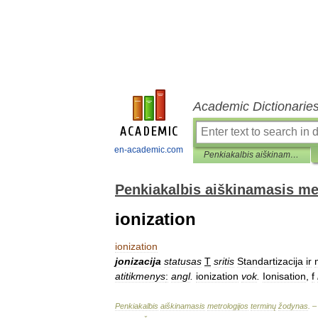
Academic Dictionarie
en-academic.com
Penkiakalbis aiškinamasis metrologijos terminų žodynas
Penkiakalbis aiškinamasis me
ionization
ionization
jonizacija
statusas
T
sritis
Standartizacija
ir
atitikmenys
:
angl
.
ionization
vok
.
Ionisation
,
f
Penkiakalbis
aiškinamasis
metrologijos
terminų
žodynas
. 