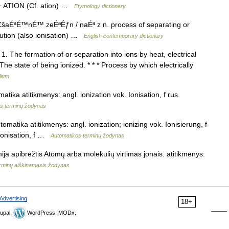
 + ATION (Cf. ation) …
Etymology dictionary
â€šaÉªÉ™nÉ™ zeÉªÊƒn / naÉª z n. process of separating or
olution (also ionisation) …
English contemporary dictionary
 1. The formation of or separation into ions by heat, electrical
The state of being ionized. * * * Process by which electrically
lium
atika atitikmenys: angl. ionization vok. Ionisation, f rus.
s terminų žodynas
omatika atitikmenys: angl. ionization; ionizing vok. Ionisierung, f
ionisation, f …
Automatikos terminų žodynas
ija apibrėžtis Atomų arba molekulių virtimas jonais. atitikmenys:
rminų aiškinamasis žodynas
Advertising
18+
upal,
WordPress, MODx.